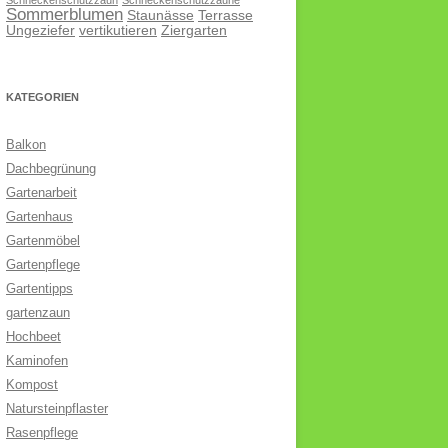
Schneckenschutzzaun
Schneckenschutzzäune
Sommerblumen
Staunässe
Terrasse
Ungeziefer
vertikutieren
Ziergarten
KATEGORIEN
Balkon
Dachbegrünung
Gartenarbeit
Gartenhaus
Gartenmöbel
Gartenpflege
Gartentipps
gartenzaun
Hochbeet
Kaminofen
Kompost
Natursteinpflaster
Rasenpflege