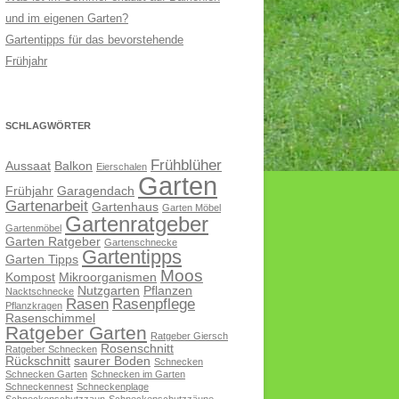
und im eigenen Garten?
Gartentipps für das bevorstehende
Frühjahr
SCHLAGWÖRTER
Frühblüher
Aussaat
Balkon
Eierschalen
Garten
Frühjahr
Garagendach
Gartenarbeit
Gartenhaus
Garten Möbel
Gartenratgeber
Gartenmöbel
Garten Ratgeber
Gartenschnecke
Gartentipps
Garten Tipps
Moos
Kompost
Mikroorganismen
Nutzgarten
Pflanzen
Nacktschnecke
Rasen
Rasenpflege
Pflanzkragen
Rasenschimmel
Ratgeber Garten
Ratgeber Giersch
Rosenschnitt
Ratgeber Schnecken
Rückschnitt
saurer Boden
Schnecken
Schnecken Garten
Schnecken im Garten
Schneckennest
Schneckenplage