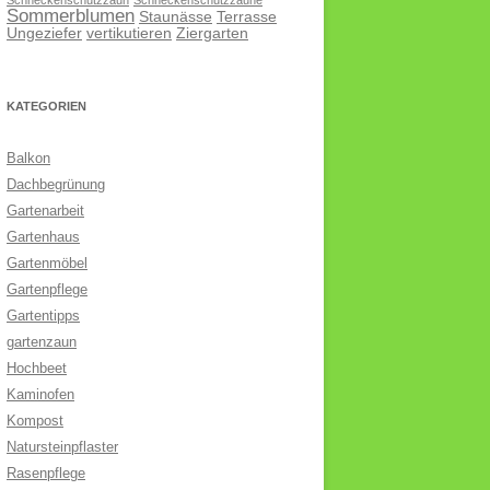
Schneckenschutzzaun
Schneckenschutzzäune
Sommerblumen
Staunässe
Terrasse
Ungeziefer
vertikutieren
Ziergarten
KATEGORIEN
Balkon
Dachbegrünung
Gartenarbeit
Gartenhaus
Gartenmöbel
Gartenpflege
Gartentipps
gartenzaun
Hochbeet
Kaminofen
Kompost
Natursteinpflaster
Rasenpflege