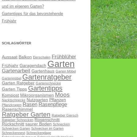
und im eigenen Garten?
Gartentipps für das bevorstehende
Frühjahr
SCHLAGWÖRTER
Frühblüher
Aussaat
Balkon
Eierschalen
Garten
Frühjahr
Garagendach
Gartenarbeit
Gartenhaus
Garten Möbel
Gartenratgeber
Gartenmöbel
Garten Ratgeber
Gartenschnecke
Gartentipps
Garten Tipps
Moos
Kompost
Mikroorganismen
Nutzgarten
Pflanzen
Nacktschnecke
Rasen
Rasenpflege
Pflanzkragen
Rasenschimmel
Ratgeber Garten
Ratgeber Giersch
Rosenschnitt
Ratgeber Schnecken
Rückschnitt
saurer Boden
Schnecken
Schnecken Garten
Schnecken im Garten
Schneckennest
Schneckenplage