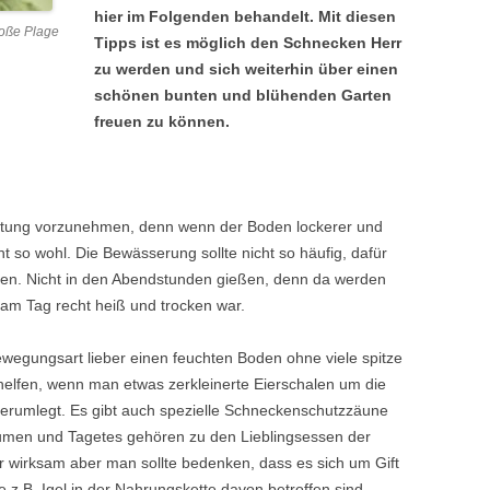
hier im Folgenden behandelt. Mit diesen
oße Plage
Tipps ist es möglich den Schnecken Herr
zu werden und sich weiterhin über einen
schönen bunten und blühenden Garten
freuen zu können.
eitung vorzunehmen, denn wenn der Boden lockerer und
ht so wohl. Die Bewässerung sollte nicht so häufig, dafür
n. Nicht in den Abendstunden gießen, denn da werden
 am Tag recht heiß und trocken war.
egungsart lieber einen feuchten Boden ohne viele spitze
helfen, wenn man etwas zerkleinerte Eierschalen um die
erumlegt. Es gibt auch spezielle Schneckenschutzzäune
umen und Tagetes gehören zu den Lieblingsessen der
 wirksam aber man sollte bedenken, dass es sich um Gift
 z.B. Igel in der Nahrungskette davon betroffen sind.