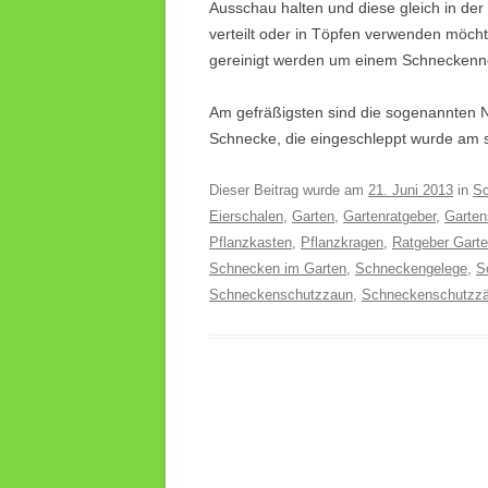
Ausschau halten und diese gleich in de
verteilt oder in Töpfen verwenden möcht
gereinigt werden um einem Schneckenn
Am gefräßigsten sind die sogenannten 
Schnecke, die eingeschleppt wurde am sc
Dieser Beitrag wurde am
21. Juni 2013
in
S
Eierschalen
,
Garten
,
Gartenratgeber
,
Garte
Pflanzkasten
,
Pflanzkragen
,
Ratgeber Gart
Schnecken im Garten
,
Schneckengelege
,
S
Schneckenschutzzaun
,
Schneckenschutzz