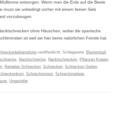
r Mülltonne entsorgen. Wenn man die Erde auf die Beete
e muss sie unbedingt vorher mit einem feinen Sieb
est vorzubeugen.
Nacktschnecken ohne Häuschen, wobei die spanische
hlimmsten ist weil sie hier keine natürlichen Feinde hat.
chneckenbekämpfung
veröffentlicht. Schlagworte:
Blumentopf
,
nschnecke
,
Nacktschnecke
,
Nacktschnecken
,
Pflanzen Kragen
,
en
,
Ratgeber Schnecken
,
Schnecken
,
Schnecken Garten
,
chneckenkorn
,
Schneckennest
,
Schneckenplage
,
äune
,
Ungeziefer
.