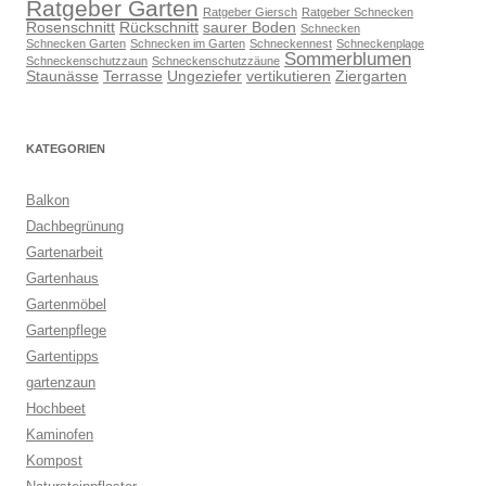
Ratgeber Garten
Ratgeber Giersch
Ratgeber Schnecken
Rosenschnitt
Rückschnitt
saurer Boden
Schnecken
Schnecken Garten
Schnecken im Garten
Schneckennest
Schneckenplage
Sommerblumen
Schneckenschutzzaun
Schneckenschutzzäune
Staunässe
Terrasse
Ungeziefer
vertikutieren
Ziergarten
KATEGORIEN
Balkon
Dachbegrünung
Gartenarbeit
Gartenhaus
Gartenmöbel
Gartenpflege
Gartentipps
gartenzaun
Hochbeet
Kaminofen
Kompost