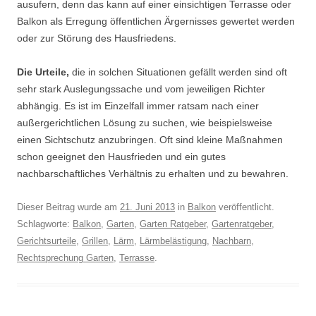
ausufern, denn das kann auf einer einsichtigen Terrasse oder
Balkon als Erregung öffentlichen Ärgernisses gewertet werden
oder zur Störung des Hausfriedens.
Die Urteile,
die in solchen Situationen gefällt werden sind oft
sehr stark Auslegungssache und vom jeweiligen Richter
abhängig. Es ist im Einzelfall immer ratsam nach einer
außergerichtlichen Lösung zu suchen, wie beispielsweise
einen Sichtschutz anzubringen. Oft sind kleine Maßnahmen
schon geeignet den Hausfrieden und ein gutes
nachbarschaftliches Verhältnis zu erhalten und zu bewahren.
Dieser Beitrag wurde am
21. Juni 2013
in
Balkon
veröffentlicht.
Schlagworte:
Balkon
,
Garten
,
Garten Ratgeber
,
Gartenratgeber
,
Gerichtsurteile
,
Grillen
,
Lärm
,
Lärmbelästigung
,
Nachbarn
,
Rechtsprechung Garten
,
Terrasse
.