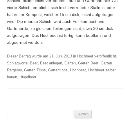
Schicht, bilden leicht verrottetes Laub und Gartenabfälle. Als
vierte Schicht empfiehlt sich leicht verrotteter Stallmist oder
halbreifer Kompost, welcher 15 cm dick, leicht aufgetragen
wird. Die oberste Schicht wird auch Feinkompost und
Gartenerde, zu gleichen Teilen gemischt, etwa 30 cm dick
aufgetragen. Das Hochbeet ist fertig, kann bepflanzt und
abgeerntet werden.
Dieser Beitrag wurde am
21. Juni 2013
in
Hochbeet
veröffentlicht.
Schlagworte:
Beet
,
Beet anlegen
,
Garten
,
Garten Beet
,
Garten
Ratgeber
,
Garten Tipps
,
Gartentipps
,
Hochbeet
,
Hochbeet selber
bauen
,
Hügelbeet
.
Suchen
nach: