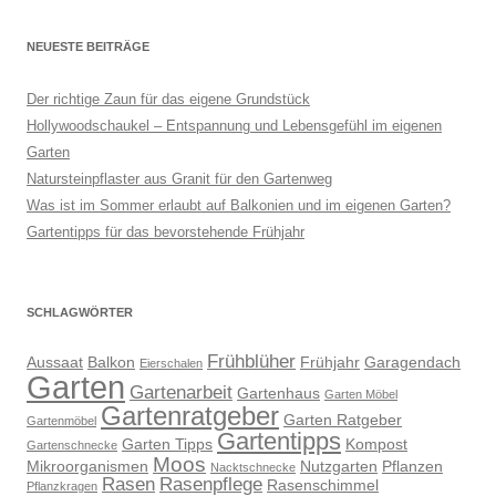
NEUESTE BEITRÄGE
Der richtige Zaun für das eigene Grundstück
Hollywoodschaukel – Entspannung und Lebensgefühl im eigenen
Garten
Natursteinpflaster aus Granit für den Gartenweg
Was ist im Sommer erlaubt auf Balkonien und im eigenen Garten?
Gartentipps für das bevorstehende Frühjahr
SCHLAGWÖRTER
Frühblüher
Aussaat
Balkon
Frühjahr
Garagendach
Eierschalen
Garten
Gartenarbeit
Gartenhaus
Garten Möbel
Gartenratgeber
Garten Ratgeber
Gartenmöbel
Gartentipps
Garten Tipps
Kompost
Gartenschnecke
Moos
Mikroorganismen
Nutzgarten
Pflanzen
Nacktschnecke
Rasen
Rasenpflege
Rasenschimmel
Pflanzkragen