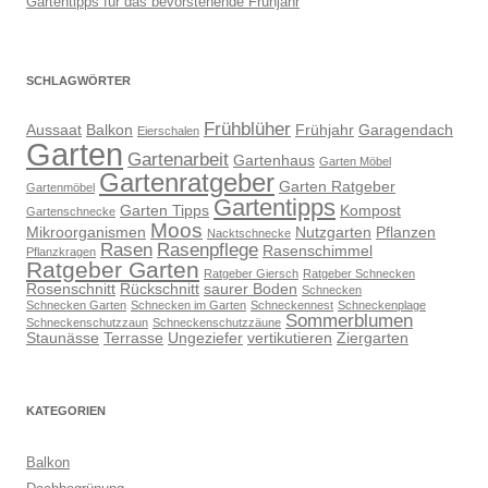
Gartentipps für das bevorstehende Frühjahr
SCHLAGWÖRTER
Frühblüher
Aussaat
Balkon
Frühjahr
Garagendach
Eierschalen
Garten
Gartenarbeit
Gartenhaus
Garten Möbel
Gartenratgeber
Garten Ratgeber
Gartenmöbel
Gartentipps
Garten Tipps
Kompost
Gartenschnecke
Moos
Mikroorganismen
Nutzgarten
Pflanzen
Nacktschnecke
Rasen
Rasenpflege
Rasenschimmel
Pflanzkragen
Ratgeber Garten
Ratgeber Giersch
Ratgeber Schnecken
Rosenschnitt
Rückschnitt
saurer Boden
Schnecken
Schnecken Garten
Schnecken im Garten
Schneckennest
Schneckenplage
Sommerblumen
Schneckenschutzzaun
Schneckenschutzzäune
Staunässe
Terrasse
Ungeziefer
vertikutieren
Ziergarten
KATEGORIEN
Balkon