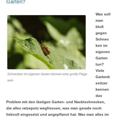
Garten?
Was soll
man
bloß
gegen
Schnec
ken im
eigenen
Garten
tun?
Viele
Schnecken im eigenen Garten können eine große Plage
Gartenb
sein
esitzer
kennen
das
Problem mit den lästigen Garten- und Nacktschnecken,
die alles ratzeputz wegfressen, was man gerade noch
liebvoll eingesetzt und angepflanzt hat. Was man alles im