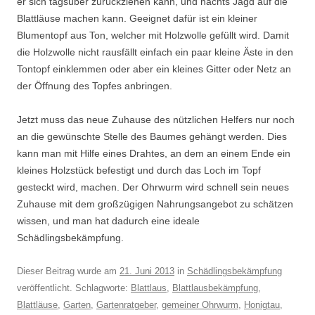
er sich tagsüber zurückziehen kann, und nachts Jagd auf die
Blattläuse machen kann. Geeignet dafür ist ein kleiner
Blumentopf aus Ton, welcher mit Holzwolle gefüllt wird. Damit
die Holzwolle nicht rausfällt einfach ein paar kleine Äste in den
Tontopf einklemmen oder aber ein kleines Gitter oder Netz an
der Öffnung des Topfes anbringen.
Jetzt muss das neue Zuhause des nützlichen Helfers nur noch
an die gewünschte Stelle des Baumes gehängt werden. Dies
kann man mit Hilfe eines Drahtes, an dem an einem Ende ein
kleines Holzstück befestigt und durch das Loch im Topf
gesteckt wird, machen. Der Ohrwurm wird schnell sein neues
Zuhause mit dem großzügigen Nahrungsangebot zu schätzen
wissen, und man hat dadurch eine ideale
Schädlingsbekämpfung.
Dieser Beitrag wurde am
21. Juni 2013
in
Schädlingsbekämpfung
veröffentlicht. Schlagworte:
Blattlaus
,
Blattlausbekämpfung
,
Blattläuse
,
Garten
,
Gartenratgeber
,
gemeiner Ohrwurm
,
Honigtau
,