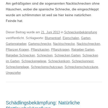
Am gefräßigsten sind die sogenannten Nacktschnecken ohne
Häuschen, wobei die spanische Schnecke, die eingeschleppt
wurde am schlimmsten ist weil sie hier keine natürlichen
Feinde hat.
Dieser Beitrag wurde am
21. Juni 2013
in
Schneckenbekämpfung
veröffentlicht. Schlagworte:
Blumentopf
,
Eierschalen
,
Garten
,
Gartenratgeber
,
Gartenschnecke
,
Nacktschnecke
,
Nacktschnecken
,
Pflanzen Kragen
,
Pflanzkasten
,
Pflanzkragen
,
Ratgeber Garten
,
Ratgeber Schnecken
,
Schnecken
,
Schnecken Garten
,
Schnecken
im Garten
,
Schneckengelege
,
Schneckenkorn
,
Schneckennest
,
Schneckenplage
,
Schneckenschutzzaun
,
Schneckenschutzzäune
,
Ungeziefer
.
Schädlingsbekämpfung: Natürliche