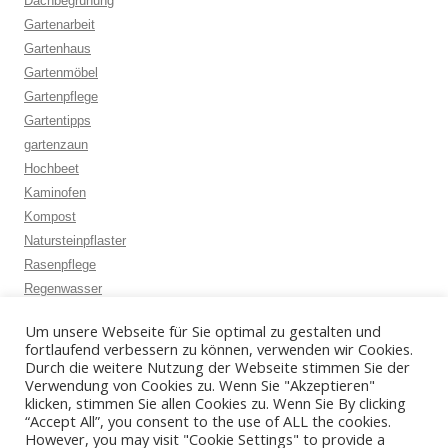
Dachbegrünung
Gartenarbeit
Gartenhaus
Gartenmöbel
Gartenpflege
Gartentipps
gartenzaun
Hochbeet
Kaminofen
Kompost
Natursteinpflaster
Rasenpflege
Regenwasser
Rosenschnitt
Um unsere Webseite für Sie optimal zu gestalten und
Schädlingsbekämpfung
fortlaufend verbessern zu können, verwenden wir Cookies.
Schneckenbekämpfung
Durch die weitere Nutzung der Webseite stimmen Sie der
Verwendung von Cookies zu. Wenn Sie "Akzeptieren"
Vermoosung
klicken, stimmen Sie allen Cookies zu. Wenn Sie By clicking
“Accept All”, you consent to the use of ALL the cookies.
However, you may visit "Cookie Settings" to provide a