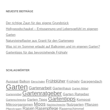
NEUESTE BEITRÄGE
Der richtige Zaun für das eigene Grundstück
Hollywoodschaukel – Entspannung und Lebensgefühl im eigenen
Garten
Natursteinpflaster aus Granit für den Gartenweg
Was ist im Sommer erlaubt auf Balkonien und im eigenen Garten?
Gartentipps für das bevorstehende Frühjahr
SCHLAGWÖRTER
Frühblüher
Aussaat
Balkon
Frühjahr
Garagendach
Eierschalen
Garten
Gartenarbeit
Gartenhaus
Garten Möbel
Gartenratgeber
Garten Ratgeber
Gartenmöbel
Gartentipps
Garten Tipps
Kompost
Gartenschnecke
Moos
Mikroorganismen
Nutzgarten
Pflanzen
Nacktschnecke
Rasen
Rasenpflege
Rasenschimmel
Pflanzkragen