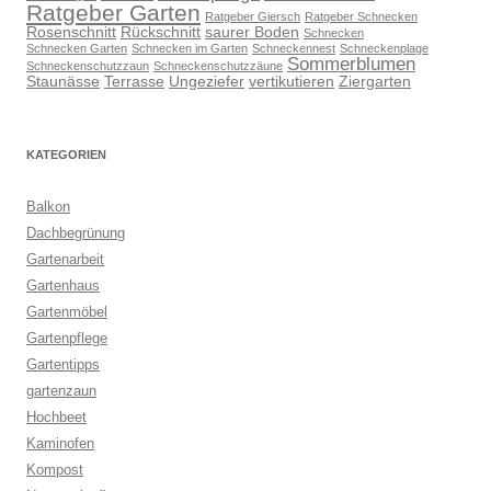
Ratgeber Garten
Ratgeber Giersch
Ratgeber Schnecken
Rosenschnitt
Rückschnitt
saurer Boden
Schnecken
Schnecken Garten
Schnecken im Garten
Schneckennest
Schneckenplage
Sommerblumen
Schneckenschutzzaun
Schneckenschutzzäune
Staunässe
Terrasse
Ungeziefer
vertikutieren
Ziergarten
KATEGORIEN
Balkon
Dachbegrünung
Gartenarbeit
Gartenhaus
Gartenmöbel
Gartenpflege
Gartentipps
gartenzaun
Hochbeet
Kaminofen
Kompost