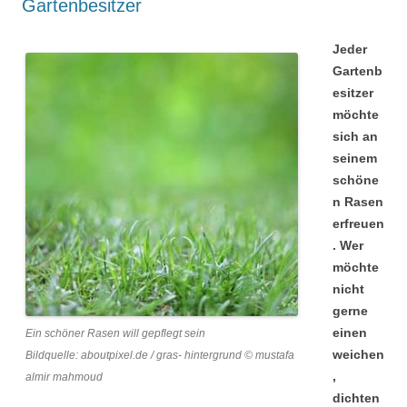
Gartenbesitzer
Jeder
Gartenb
esitzer
möchte
sich an
seinem
schöne
n Rasen
erfreuen
. Wer
möchte
nicht
gerne
einen
Ein schöner Rasen will gepflegt sein
weichen
Bildquelle: aboutpixel.de / gras- hintergrund © mustafa
,
almir mahmoud
dichten