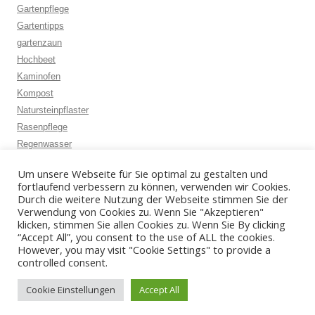
Gartenpflege
Gartentipps
gartenzaun
Hochbeet
Kaminofen
Kompost
Natursteinpflaster
Rasenpflege
Regenwasser
Rosenschnitt
Um unsere Webseite für Sie optimal zu gestalten und
Schädlingsbekämpfung
fortlaufend verbessern zu können, verwenden wir Cookies.
Schneckenbekämpfung
Durch die weitere Nutzung der Webseite stimmen Sie der
Verwendung von Cookies zu. Wenn Sie "Akzeptieren"
Vermoosung
klicken, stimmen Sie allen Cookies zu. Wenn Sie By clicking
“Accept All”, you consent to the use of ALL the cookies.
However, you may visit "Cookie Settings" to provide a
controlled consent.
Cookie Einstellungen
Accept All
Stolz präsentiert von WordPress