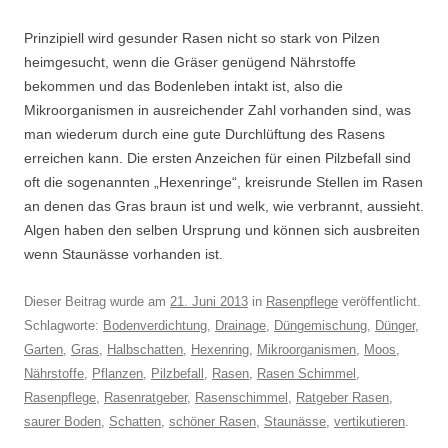
Prinzipiell wird gesunder Rasen nicht so stark von Pilzen
heimgesucht, wenn die Gräser genügend Nährstoffe
bekommen und das Bodenleben intakt ist, also die
Mikroorganismen in ausreichender Zahl vorhanden sind, was
man wiederum durch eine gute Durchlüftung des Rasens
erreichen kann. Die ersten Anzeichen für einen Pilzbefall sind
oft die sogenannten „Hexenringe“, kreisrunde Stellen im Rasen
an denen das Gras braun ist und welk, wie verbrannt, aussieht.
Algen haben den selben Ursprung und können sich ausbreiten
wenn Staunässe vorhanden ist.
Dieser Beitrag wurde am
21. Juni 2013
in
Rasenpflege
veröffentlicht.
Schlagworte:
Bodenverdichtung
,
Drainage
,
Düngemischung
,
Dünger
,
Garten
,
Gras
,
Halbschatten
,
Hexenring
,
Mikroorganismen
,
Moos
,
Nährstoffe
,
Pflanzen
,
Pilzbefall
,
Rasen
,
Rasen Schimmel
,
Rasenpflege
,
Rasenratgeber
,
Rasenschimmel
,
Ratgeber Rasen
,
saurer Boden
,
Schatten
,
schöner Rasen
,
Staunässe
,
vertikutieren
.