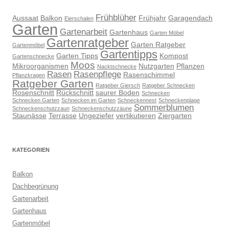
Frühblüher
Aussaat
Balkon
Frühjahr
Garagendach
Eierschalen
Garten
Gartenarbeit
Gartenhaus
Garten Möbel
Gartenratgeber
Garten Ratgeber
Gartenmöbel
Gartentipps
Garten Tipps
Kompost
Gartenschnecke
Moos
Mikroorganismen
Nutzgarten
Pflanzen
Nacktschnecke
Rasen
Rasenpflege
Rasenschimmel
Pflanzkragen
Ratgeber Garten
Ratgeber Giersch
Ratgeber Schnecken
Rosenschnitt
Rückschnitt
saurer Boden
Schnecken
Schnecken Garten
Schnecken im Garten
Schneckennest
Schneckenplage
Sommerblumen
Schneckenschutzzaun
Schneckenschutzzäune
Staunässe
Terrasse
Ungeziefer
vertikutieren
Ziergarten
KATEGORIEN
Balkon
Dachbegrünung
Gartenarbeit
Gartenhaus
Gartenmöbel