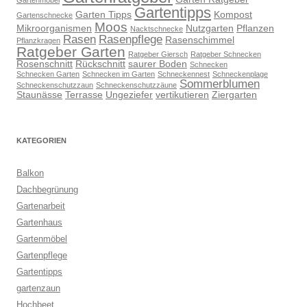
Gartenmöbel
Gartentipps
Garten Tipps
Kompost
Gartenschnecke
Moos
Mikroorganismen
Nutzgarten
Pflanzen
Nacktschnecke
Rasen
Rasenpflege
Rasenschimmel
Pflanzkragen
Ratgeber Garten
Ratgeber Giersch
Ratgeber Schnecken
Rosenschnitt
Rückschnitt
saurer Boden
Schnecken
Schnecken Garten
Schnecken im Garten
Schneckennest
Schneckenplage
Sommerblumen
Schneckenschutzzaun
Schneckenschutzzäune
Staunässe
Terrasse
Ungeziefer
vertikutieren
Ziergarten
KATEGORIEN
Balkon
Dachbegrünung
Gartenarbeit
Gartenhaus
Gartenmöbel
Gartenpflege
Gartentipps
gartenzaun
Hochbeet