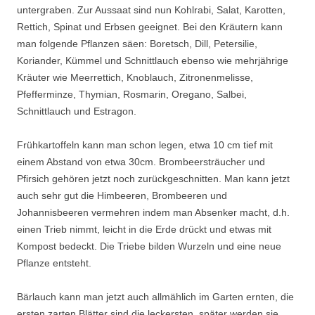
untergraben. Zur Aussaat sind nun Kohlrabi, Salat, Karotten,
Rettich, Spinat und Erbsen geeignet. Bei den Kräutern kann
man folgende Pflanzen säen: Boretsch, Dill, Petersilie,
Koriander, Kümmel und Schnittlauch ebenso wie mehrjährige
Kräuter wie Meerrettich, Knoblauch, Zitronenmelisse,
Pfefferminze, Thymian, Rosmarin, Oregano, Salbei,
Schnittlauch und Estragon.
Frühkartoffeln kann man schon legen, etwa 10 cm tief mit
einem Abstand von etwa 30cm. Brombeersträucher und
Pfirsich gehören jetzt noch zurückgeschnitten. Man kann jetzt
auch sehr gut die Himbeeren, Brombeeren und
Johannisbeeren vermehren indem man Absenker macht, d.h.
einen Trieb nimmt, leicht in die Erde drückt und etwas mit
Kompost bedeckt. Die Triebe bilden Wurzeln und eine neue
Pflanze entsteht.
Bärlauch kann man jetzt auch allmählich im Garten ernten, die
ersten zarten Blätter sind die leckersten, später werden sie