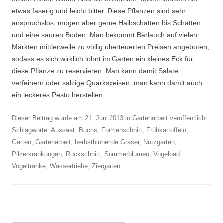
etwas faserig und leicht bitter. Diese Pflanzen sind sehr
anspruchslos, mögen aber gerne Halbschatten bis Schatten
und eine sauren Boden. Man bekommt Bärlauch auf vielen
Märkten mittlerweile zu völlig überteuerten Preisen angeboten,
sodass es sich wirklich lohnt im Garten ein kleines Eck für
diese Pflanze zu reservieren. Man kann damit Salate
verfeinern oder salzige Quarkspeisen, man kann damit auch
ein leckeres Pesto herstellen.
Dieser Beitrag wurde am
21. Juni 2013
in
Gartenarbeit
veröffentlicht.
Schlagworte:
Aussaat
,
Buchs
,
Formenschnitt
,
Frühkartoffeln
,
Garten
,
Gartenarbeit
,
herbstblühende Gräser
,
Nutzgarten
,
Pilzerkrankungen
,
Rückschnitt
,
Sommerblumen
,
Vogelbad
,
Vogeltränke
,
Wassertriebe
,
Ziergarten
.