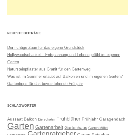
NEUESTE BEITRÄGE
Der richtige Zaun für das eigene Grundstück
Hollywoodschaukel – Entspannung und Lebensgefühl im eigenen
Garten
Natursteinpflaster aus Granit für den Gartenweg
Was ist im Sommer erlaubt auf Balkonien und im eigenen Garten?
Gartentipps für das bevorstehende Frühjahr
SCHLAGWÖRTER
Frühblüher
Aussaat
Balkon
Frühjahr
Garagendach
Eierschalen
Garten
Gartenarbeit
Gartenhaus
Garten Möbel
Gartenratgeber
Garten Ratgeber