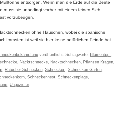
r Mülltonne entsorgen. Wenn man die Erde auf die Beete
e muss sie unbedingt vorher mit einem feinen Sieb
est vorzubeugen.
Nacktschnecken ohne Häuschen, wobei die spanische
hlimmsten ist weil sie hier keine natürlichen Feinde hat.
chneckenbekämpfung
veröffentlicht. Schlagworte:
Blumentopf
,
nschnecke
,
Nacktschnecke
,
Nacktschnecken
,
Pflanzen Kragen
,
en
,
Ratgeber Schnecken
,
Schnecken
,
Schnecken Garten
,
chneckenkorn
,
Schneckennest
,
Schneckenplage
,
äune
,
Ungeziefer
.