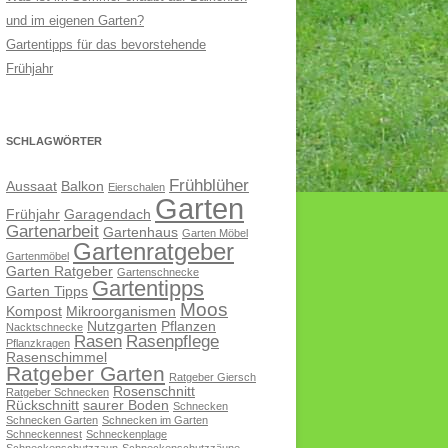
und im eigenen Garten?
Gartentipps für das bevorstehende
Frühjahr
SCHLAGWÖRTER
Frühblüher
Aussaat
Balkon
Eierschalen
Garten
Frühjahr
Garagendach
Gartenarbeit
Gartenhaus
Garten Möbel
Gartenratgeber
Gartenmöbel
Garten Ratgeber
Gartenschnecke
Gartentipps
Garten Tipps
Moos
Kompost
Mikroorganismen
Nutzgarten
Pflanzen
Nacktschnecke
Rasen
Rasenpflege
Pflanzkragen
Rasenschimmel
Ratgeber Garten
Ratgeber Giersch
Rosenschnitt
Ratgeber Schnecken
Rückschnitt
saurer Boden
Schnecken
Schnecken Garten
Schnecken im Garten
Schneckennest
Schneckenplage