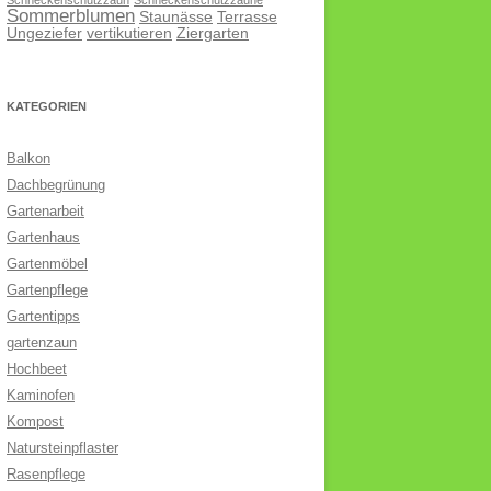
Schneckenschutzzaun
Schneckenschutzzäune
Sommerblumen
Staunässe
Terrasse
Ungeziefer
vertikutieren
Ziergarten
KATEGORIEN
Balkon
Dachbegrünung
Gartenarbeit
Gartenhaus
Gartenmöbel
Gartenpflege
Gartentipps
gartenzaun
Hochbeet
Kaminofen
Kompost
Natursteinpflaster
Rasenpflege