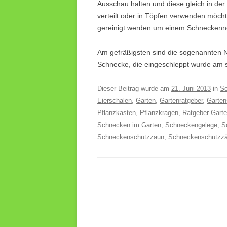
Ausschau halten und diese gleich in de
verteilt oder in Töpfen verwenden möcht
gereinigt werden um einem Schneckenn
Am gefräßigsten sind die sogenannten 
Schnecke, die eingeschleppt wurde am sc
Dieser Beitrag wurde am
21. Juni 2013
in
S
Eierschalen
,
Garten
,
Gartenratgeber
,
Garte
Pflanzkasten
,
Pflanzkragen
,
Ratgeber Gart
Schnecken im Garten
,
Schneckengelege
,
S
Schneckenschutzzaun
,
Schneckenschutzz