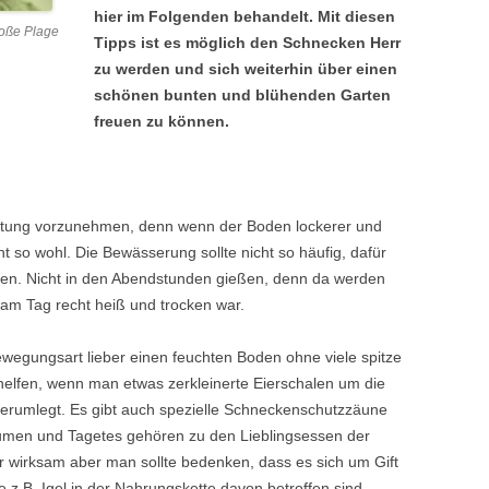
hier im Folgenden behandelt. Mit diesen
oße Plage
Tipps ist es möglich den Schnecken Herr
zu werden und sich weiterhin über einen
schönen bunten und blühenden Garten
freuen zu können.
eitung vorzunehmen, denn wenn der Boden lockerer und
ht so wohl. Die Bewässerung sollte nicht so häufig, dafür
n. Nicht in den Abendstunden gießen, denn da werden
 am Tag recht heiß und trocken war.
egungsart lieber einen feuchten Boden ohne viele spitze
helfen, wenn man etwas zerkleinerte Eierschalen um die
erumlegt. Es gibt auch spezielle Schneckenschutzzäune
umen und Tagetes gehören zu den Lieblingsessen der
 wirksam aber man sollte bedenken, dass es sich um Gift
 z.B. Igel in der Nahrungskette davon betroffen sind.