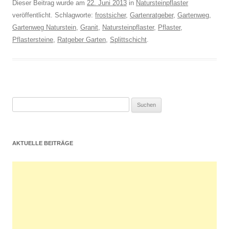
Dieser Beitrag wurde am
22. Juni 2013
in
Natursteinpflaster
veröffentlicht. Schlagworte:
frostsicher
,
Gartenratgeber
,
Gartenweg
,
Gartenweg Naturstein
,
Granit
,
Natursteinpflaster
,
Pflaster
,
Pflastersteine
,
Ratgeber Garten
,
Splittschicht
.
Suchen
nach:
AKTUELLE BEITRÄGE