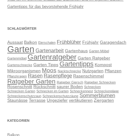
Gartentipps für das bevorstehende Frühjahr
SCHLAGWÖRTER
Frühblüher
Aussaat
Balkon
Frühjahr
Garagendach
Eierschalen
Garten
Gartenarbeit
Gartenhaus
Garten Möbel
Gartenratgeber
Garten Ratgeber
Gartenmöbel
Gartentipps
Garten Tipps
Kompost
Gartenschnecke
Moos
Mikroorganismen
Nutzgarten
Pflanzen
Nacktschnecke
Rasen
Rasenpflege
Rasenschimmel
Pflanzkragen
Ratgeber Garten
Ratgeber Giersch
Ratgeber Schnecken
Rosenschnitt
Rückschnitt
saurer Boden
Schnecken
Schnecken Garten
Schnecken im Garten
Schneckennest
Schneckenplage
Sommerblumen
Schneckenschutzzaun
Schneckenschutzzäune
Staunässe
Terrasse
Ungeziefer
vertikutieren
Ziergarten
KATEGORIEN
Balkon